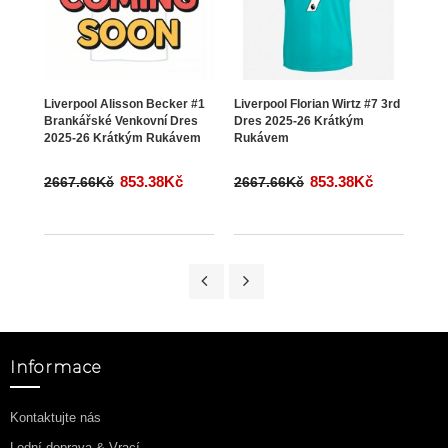
Liverpool Alisson Becker #1
Liverpool Florian Wirtz #7 3rd
Live
Brankářské Venkovní Dres
Dres 2025-26 Krátkým
#14 
2025-26 Krátkým Rukávem
Rukávem
Krá
853.38Kč
853.38Kč
2667.66Kč
2667.66Kč
266
Informace
Kontaktujte nás
Lodní doprava & Vrací