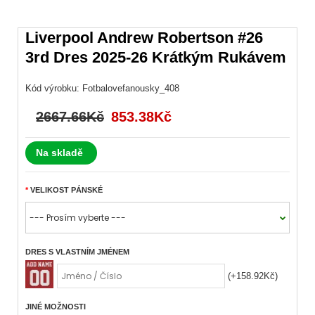
Liverpool Andrew Robertson #26
3rd Dres 2025-26 Krátkým Rukávem
Kód výrobku:
Fotbalovefanousky_408
2667.66Kč
853.38Kč
Na skladě
VELIKOST PÁNSKÉ
DRES S VLASTNÍM JMÉNEM
(+158.92Kč)
JINÉ MOŽNOSTI