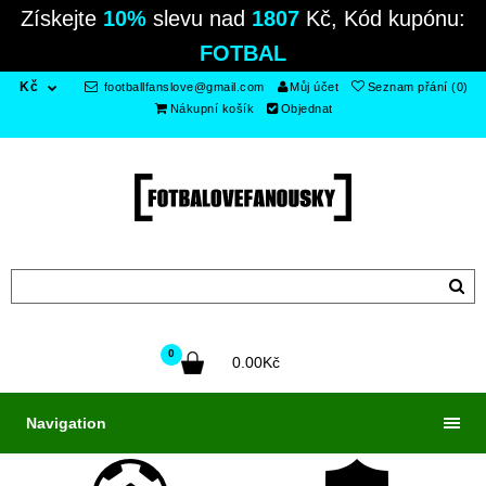
Získejte
10%
slevu nad
1807
Kč, Kód kupónu:
FOTBAL
Kč
footballfanslove@gmail.com
Můj účet
Seznam přání (0)
Nákupní košík
Objednat
0
0.00Kč
Navigation