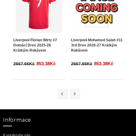
Liverpool Florian Wirtz #7
Liverpool Mohamed Salah #11
Live
Domácí Dres 2025-26
3rd Dres 2026-27 Krátkým
#38 
Krátkým Rukávem
Rukávem
Krá
853.38Kč
853.38Kč
2667.66Kč
2667.66Kč
266
Informace
Kontaktujte nás