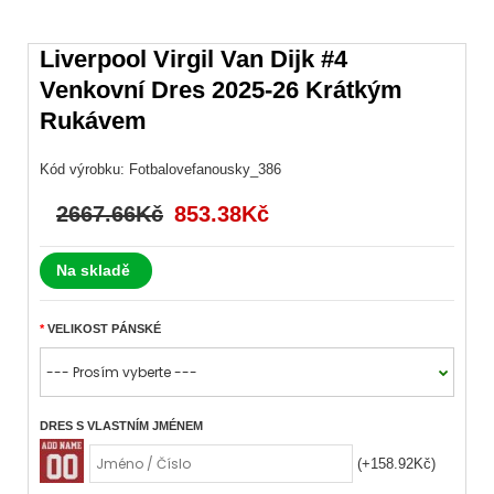
Liverpool Virgil Van Dijk #4
Venkovní Dres 2025-26 Krátkým
Rukávem
Kód výrobku:
Fotbalovefanousky_386
2667.66Kč
853.38Kč
Na skladě
VELIKOST PÁNSKÉ
DRES S VLASTNÍM JMÉNEM
(+158.92Kč)