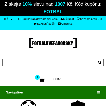
Získejte
10%
slevu nad
1807
Kč, Kód kupónu:
FOTBAL
Kč
footballfanslove@gmail.com
Můj účet
Seznam přání (0)
Nákupní košík
Objednat
0
0.00Kč
Navigation