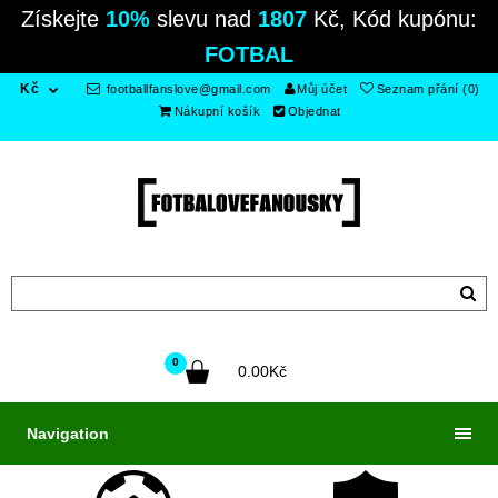
Získejte
10%
slevu nad
1807
Kč, Kód kupónu:
FOTBAL
Kč
footballfanslove@gmail.com
Můj účet
Seznam přání (0)
Nákupní košík
Objednat
0
0.00Kč
Navigation