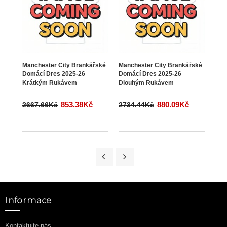
Manchester City Brankářské
Manchester City Brankářské
Niz
Domácí Dres 2025-26
Domácí Dres 2025-26
Děts
Krátkým Rukávem
Dlouhým Rukávem
Dre
Ruká
853.38Kč
880.09Kč
2667.66Kč
2734.44Kč
245
Informace
Kontaktujte nás