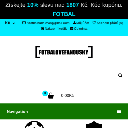
Získejte
10%
slevu nad
1807
Kč, Kód kupónu:
FOTBAL
Kč
footballfanslove@gmail.com
Můj účet
Seznam přání (0)
Nákupní košík
Objednat
0
0.00Kč
Navigation