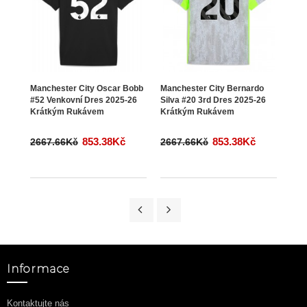
Manchester City Oscar Bobb
Manchester City Bernardo
Manc
#52 Venkovní Dres 2025-26
Silva #20 3rd Dres 2025-26
Dres
Krátkým Rukávem
Krátkým Rukávem
Ruk
853.38Kč
853.38Kč
2667.66Kč
2667.66Kč
266
Informace
Kontaktujte nás