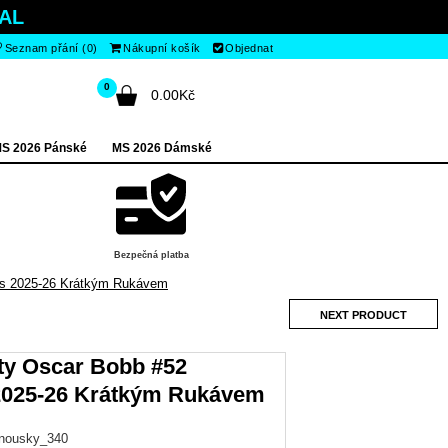
AL
Seznam přání (0)
Nákupní košík
Objednat
0
0.00Kč
S 2026 Pánské
MS 2026 Dámské
Bezpečná platba
es 2025-26 Krátkým Rukávem
NEXT PRODUCT
ty Oscar Bobb #52
2025-26 Krátkým Rukávem
anousky_340