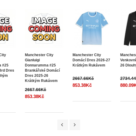
City
Manchester City
Manchester City
Manchest
Gianluigi
Domácí Dres 2026-27
Venkovní
 #25
Donnarumma #25
Krátkým Rukávem
26 Dlou
3rd Dres
Brankářské Domácí
uhým
Dres 2025-26
2667.66Kč
2734.4
Krátkým Rukávem
853.38Kč
880.09
2667.66Kč
853.38Kč