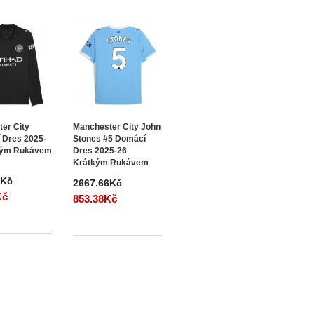
er City
Manchester City John
 Dres 2025-
Stones #5 Domácí
hým Rukávem
Dres 2025-26
Krátkým Rukávem
4Kč
2667.66Kč
Kč
853.38Kč