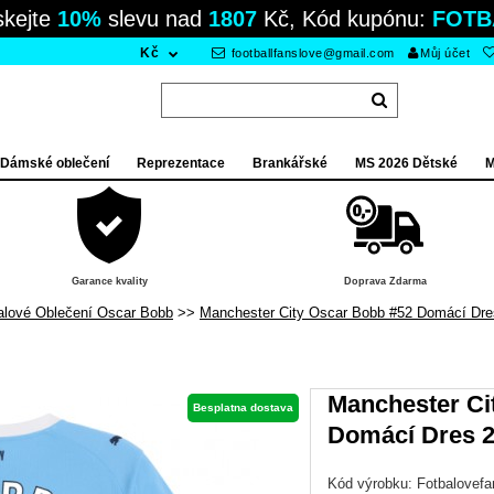
skejte
10%
slevu nad
1807
Kč, Kód kupónu:
FOTB
Kč
footballfanslove@gmail.com
Můj účet
Dámské oblečení
Reprezentace
Brankářské
MS 2026 Dětské
M
Garance kvality
Doprava Zdarma
alové Oblečení Oscar Bobb
Manchester City Oscar Bobb #52 Domácí Dr
Manchester Ci
Besplatna dostava
Domácí Dres 
Kód výrobku:
Fotbalovef