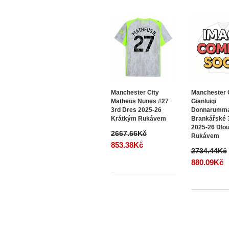
Manchester City
Manchester 
Matheus Nunes #27
Gianluigi
3rd Dres 2025-26
Donnarumma
Krátkým Rukávem
Brankářské 
2025-26 Dlo
2667.66Kč
Rukávem
853.38Kč
2734.44Kč
880.09Kč