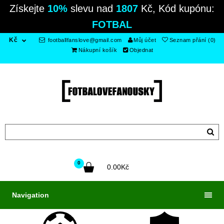
Získejte
10%
slevu nad
1807
Kč, Kód kupónu:
FOTBAL
Kč
footballfanslove@gmail.com
Můj účet
Seznam přání (0)
Nákupní košík
Objednat
0
0.00Kč
Navigation