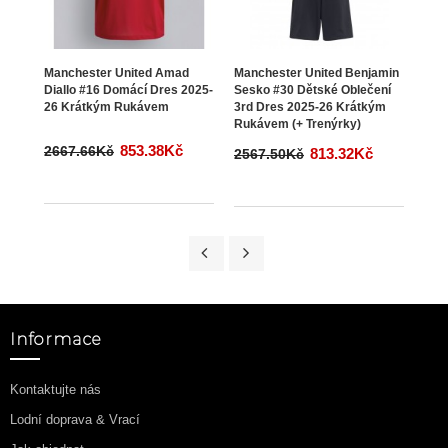
Manchester United Amad
Manchester United Benjamin
Manc
Diallo #16 Domácí Dres 2025-
Sesko #30 Dětské Oblečení
Ugar
26 Krátkým Rukávem
3rd Dres 2025-26 Krátkým
202
Rukávem (+ Trenýrky)
853.38Kč
2667.66Kč
266
813.32Kč
2567.50Kč
Informace
Kontaktujte nás
Lodní doprava & Vrací