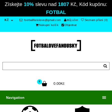
Získejte
10%
slevu nad
1807
Kč, Kód kupónu:
FOTBAL
Kč
footballfanslove@gmail.com
Můj účet
Seznam přání (0)
Nákupní košík
Objednat
0
0.00Kč
Navigation