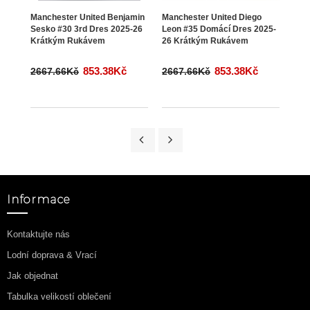
Manchester United Benjamin
Manchester United Diego
Manc
Sesko #30 3rd Dres 2025-26
Leon #35 Domácí Dres 2025-
Dor
Krátkým Rukávem
26 Krátkým Rukávem
202
853.38Kč
853.38Kč
2667.66Kč
2667.66Kč
266
Informace
Kontaktujte nás
Lodní doprava & Vrací
Jak objednat
Tabulka velikostí oblečení