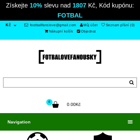
Získejte
10%
slevu nad
1807
Kč, Kód kupónu:
FOTBAL
Kč
footballfanslove@gmail.com
Můj účet
Seznam přání (0)
Nákupní košík
Objednat
0
0.00Kč
Navigation