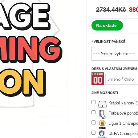
2734.44Kč
88
Na skladě
VELIKOST PÁNSKÉ
DRES S VLASTNÍM JMÉNEM
JINÉ MOŽNOSTI
Krátké kalhoty 
Fotbalové ponož
Ligue 1 Champio
UEFA Champion 