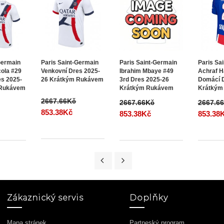
Germain
Paris Saint-Germain
Paris Saint-Germain
Paris Sa
ola #29
Venkovní Dres 2025-
Ibrahim Mbaye #49
Achraf H
es 2025-
26 Krátkým Rukávem
3rd Dres 2025-26
Domácí D
 Rukávem
Krátkým Rukávem
Krátkým
2667.66Kč
2667.66Kč
2667.6
853.38Kč
853.38Kč
853.38
Zákaznický servis
Doplňky
Mapa stránek
Partneský program