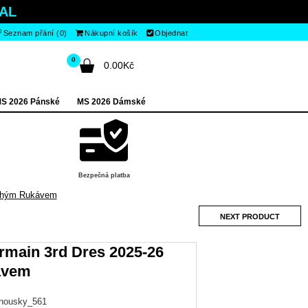
AL
Seznam přání (0)
Nákupní košík
Objednat
0
0.00Kč
S 2026 Pánské
MS 2026 Dámské
Bezpečná platba
ouhým Rukávem
NEXT PRODUCT
rmain 3rd Dres 2025-26
ávem
anousky_561