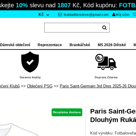
skejte
10%
slevu nad
1807
Kč, Kód kupónu:
FOTB
Kč
footballfanslove@gmail.com
Můj účet
Dámské oblečení
Reprezentace
Brankářské
MS 2026 Dětské
M
Garance kvality
Doprava Zdarma
ečení Klubů
Oblečení PSG
Paris Saint-Germain 3rd Dres 2025-26 Dl
Paris Saint-Ge
Besplatna dostava
Dlouhým Ruk
Kód výrobku:
Fotbalovef