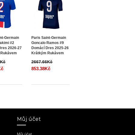
int-Germain
Paris Saint-Germain
akimi #2
Goncalo Ramos #9
res 2026-27
Domácí Dres 2025-26
 Rukávem
Krátkým Rukávem
6Kč
2667.66Kč
Kč
853.38Kč
Můj účet
Můj účet