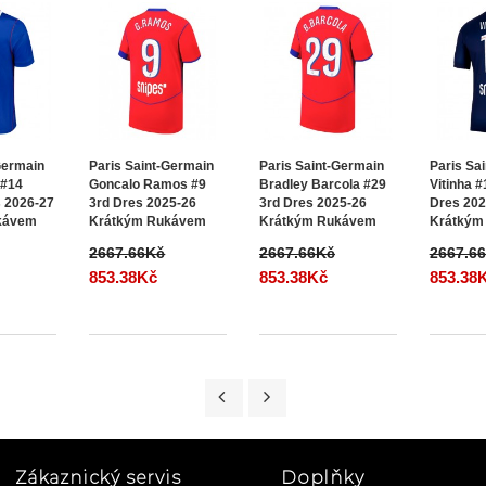
Germain
Paris Saint-Germain
Paris Saint-Germain
Paris Sa
 #14
Goncalo Ramos #9
Bradley Barcola #29
Vitinha 
 2026-27
3rd Dres 2025-26
3rd Dres 2025-26
Dres 202
kávem
Krátkým Rukávem
Krátkým Rukávem
Krátkým
2667.66Kč
2667.66Kč
2667.6
853.38Kč
853.38Kč
853.38
Zákaznický servis
Doplňky