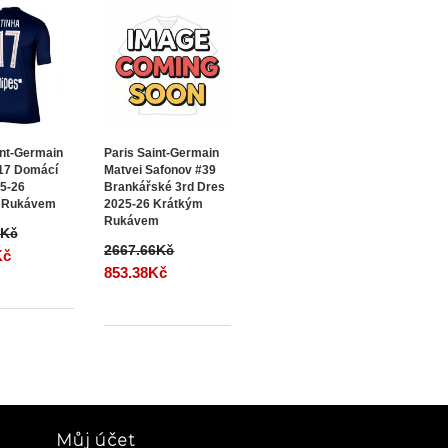
int-Germain
Paris Saint-Germain
#17 Domácí
Matvei Safonov #39
5-26
Brankářské 3rd Dres
 Rukávem
2025-26 Krátkým
Rukávem
6Kč
2667.66Kč
Kč
853.38Kč
Můj účet