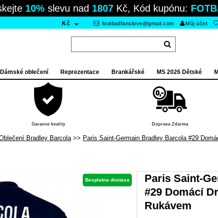
skejte
10%
slevu nad
1807
Kč, Kód kupónu:
FOTB
Kč
footballfanslove@gmail.com
Můj účet
Dámské oblečení
Reprezentace
Brankářské
MS 2026 Dětské
M
Garance kvality
Doprava Zdarma
Oblečení Bradley Barcola
Paris Saint-Germain Bradley Barcola #29 Dom
Paris Saint-G
Besplatna dostava
#29 Domácí Dr
Rukávem