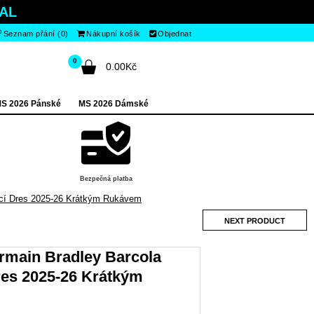
AL
Seznam přání (0)
Nákupní košík
Objednat
0
0.00Kč
S 2026 Pánské
MS 2026 Dámské
Bezpečná platba
ácí Dres 2025-26 Krátkým Rukávem
NEXT PRODUCT
ermain Bradley Barcola
es 2025-26 Krátkým