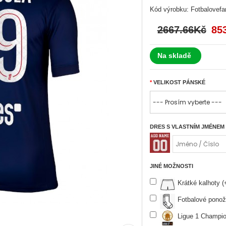
Kód výrobku:
Fotbalovef
2667.66Kč
85
Na skladě
VELIKOST PÁNSKÉ
DRES S VLASTNÍM JMÉNEM
JINÉ MOŽNOSTI
Krátké kalhoty 
Fotbalové ponož
Ligue 1 Champio