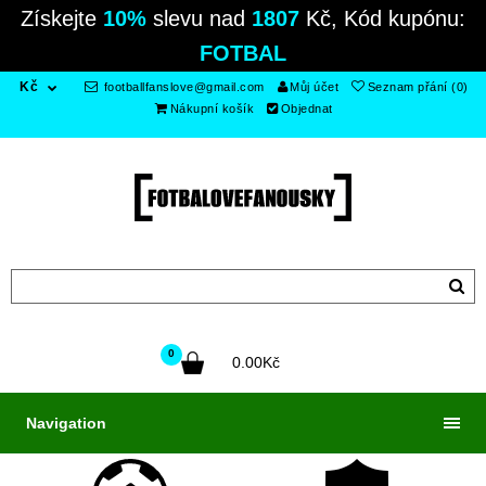
Získejte
10%
slevu nad
1807
Kč, Kód kupónu:
FOTBAL
Kč
footballfanslove@gmail.com
Můj účet
Seznam přání (0)
Nákupní košík
Objednat
0
0.00Kč
Navigation