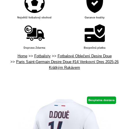
Největší fotbalový obchod
Garance kvality
Doprava Zdarma
Bezpečná platba
Home
Fotbalisty
Fotbalové Oblečení Desire Doue
Paris Saint-Germain Desire Doue #14 Venkovní Dres 2025-26
Krátkým Rukávem
Besplatna dostava