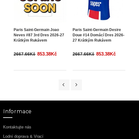
Paris Saint-Germain Joao
Paris Saint-Germain Desire
Pari
Neves #87 3rd Dres 2026-27
Doue #14 Domácí Dres 2026-
Doue
Krátkým Rukávem
27 Krátkým Rukávem
202
853.38Kč
853.38Kč
2667.66Kč
2667.66Kč
266
Informace
Kontaktujte nás
Lodní doprava & Vrací