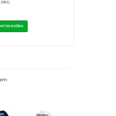
.24Kč)
vem