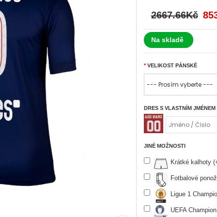
2667.66Kč
85
Na skladě
VELIKOST PÁNSKÉ
DRES S VLASTNÍM JMÉNEM
JINÉ MOŽNOSTI
Krátké kalhoty 
Fotbalové ponož
Ligue 1 Champio
UEFA Champion 