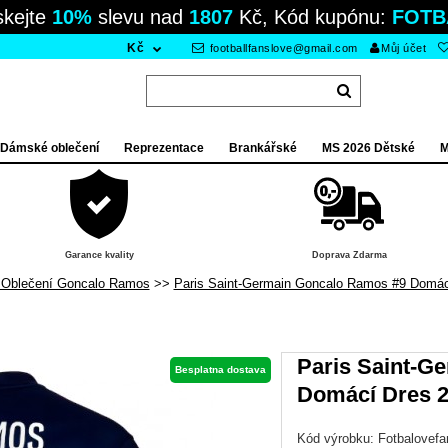
skejte
10%
slevu nad
1807
Kč, Kód kupónu:
FOTB
Kč
footballfanslove@gmail.com
Můj účet
Dámské oblečení
Reprezentace
Brankářské
MS 2026 Dětské
M
Garance kvality
Doprava Zdarma
 Oblečení Goncalo Ramos
Paris Saint-Germain Goncalo Ramos #9 Domá
Paris Saint-G
Besplatna dostava
Domácí Dres 
Kód výrobku:
Fotbalovef