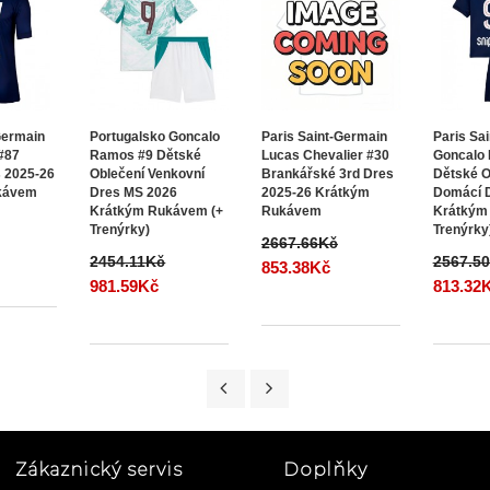
Germain
Portugalsko Goncalo
Paris Saint-Germain
Paris Sa
#87
Ramos #9 Dětské
Lucas Chevalier #30
Goncalo
 2025-26
Oblečení Venkovní
Brankářské 3rd Dres
Dětské O
kávem
Dres MS 2026
2025-26 Krátkým
Domácí D
Krátkým Rukávem (+
Rukávem
Krátkým
Trenýrky)
Trenýrky
2667.66Kč
2454.11Kč
2567.5
853.38Kč
981.59Kč
813.32
Zákaznický servis
Doplňky