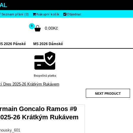
AL
Seznam přání (0)
Nákupní košík
Objednat
0
0.00Kč
S 2026 Pánské
MS 2026 Dámské
Bezpečná platba
cí Dres 2025-26 Krátkým Rukávem
NEXT PRODUCT
ermain Goncalo Ramos #9
2025-26 Krátkým Rukávem
anousky_601