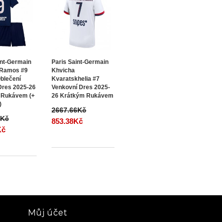
int-Germain
Paris Saint-Germain
 Ramos #9
Khvicha
blečení
Kvaratskhelia #7
res 2025-26
Venkovní Dres 2025-
 Rukávem (+
26 Krátkým Rukávem
)
2667.66Kč
0Kč
853.38Kč
Kč
Můj účet