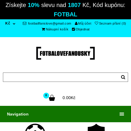
Získejte
10%
slevu nad
1807
Kč, Kód kupónu:
FOTBAL
Kč
footballfanslove@gmail.com
Můj účet
Seznam přání (0)
Nákupní košík
Objednat
0
0.00Kč
Navigation