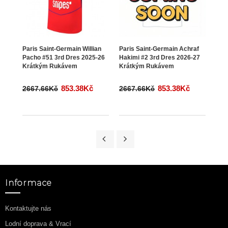
Paris Saint-Germain Willian
Paris Saint-Germain Achraf
Pari
Pacho #51 3rd Dres 2025-26
Hakimi #2 3rd Dres 2026-27
Bran
Krátkým Rukávem
Krátkým Rukávem
202
853.38Kč
853.38Kč
2667.66Kč
2667.66Kč
273
Informace
Kontaktujte nás
Lodní doprava & Vrací