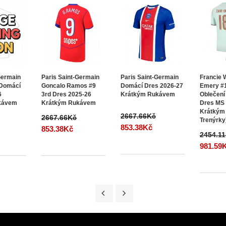
Germain
Paris Saint-Germain
Paris Saint-Germain
Francie 
 Domácí
Goncalo Ramos #9
Domácí Dres 2026-27
Emery #
6
3rd Dres 2025-26
Krátkým Rukávem
Oblečení
kávem
Krátkým Rukávem
Dres MS
Krátkým
2667.66Kč
2667.66Kč
Trenýrky
853.38Kč
853.38Kč
2454.1
981.59