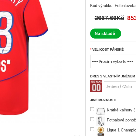
Kód výrobku:
Fotbalovef
2667.66Kč
85
Na skladě
VELIKOST PÁNSKÉ
DRES S VLASTNÍM JMÉNEM
JINÉ MOŽNOSTI
Krátké kalhoty 
Fotbalové ponož
Ligue 1 Champio