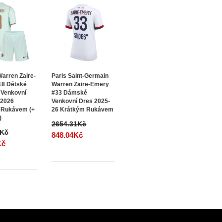
Warren Zaire-
Paris Saint-Germain
18 Dětské
Warren Zaire-Emery
 Venkovní
#33 Dámské
 2026
Venkovní Dres 2025-
 Rukávem (+
26 Krátkým Rukávem
)
2654.31Kč
1Kč
848.04Kč
Kč