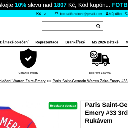
skejte
10%
slevu nad
1807
Kč, Kód kupónu:
FOTB
Kč
footballfanslove@gmail.com
Můj účet
Dámské oblečení
Reprezentace
Brankářské
MS 2026 Dětské
M
Garance kvality
Doprava Zdarma
blečení Warren Zaire-Emery
Paris Saint-Germain Warren Zaire-Emery #3
Paris Saint-Ge
Besplatna dostava
Emery #33 3rd
Rukávem