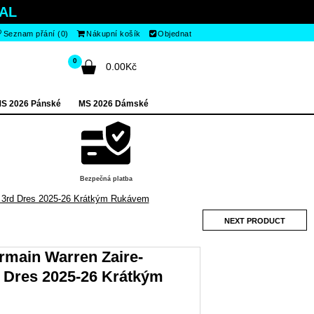
AL
Seznam přání (0)
Nákupní košík
Objednat
0
0.00Kč
S 2026 Pánské
MS 2026 Dámské
Bezpečná platba
3 3rd Dres 2025-26 Krátkým Rukávem
NEXT PRODUCT
rmain Warren Zaire-
 Dres 2025-26 Krátkým