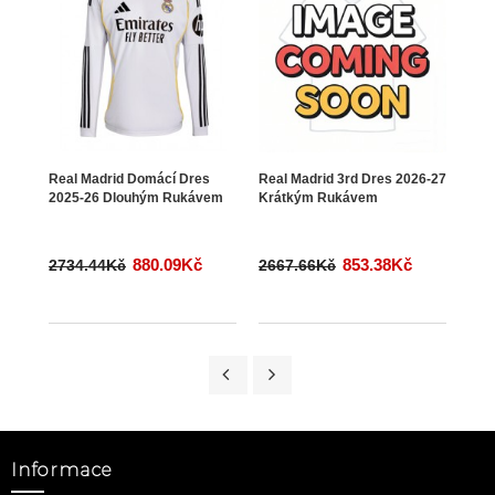
Real Madrid Domácí Dres
Real Madrid 3rd Dres 2026-27
Real
2025-26 Dlouhým Rukávem
Krátkým Rukávem
#1 B
202
880.09Kč
853.38Kč
2734.44Kč
2667.66Kč
266
Informace