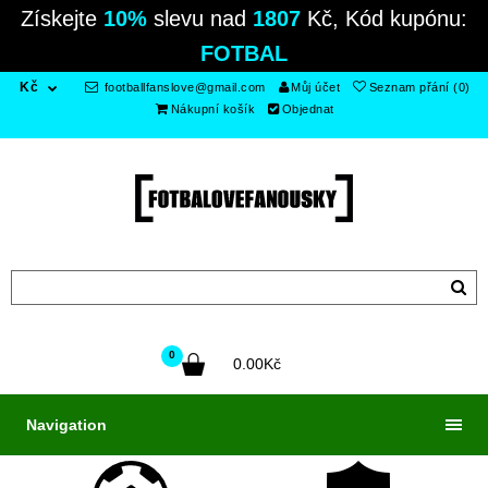
Získejte
10%
slevu nad
1807
Kč, Kód kupónu:
FOTBAL
Kč
footballfanslove@gmail.com
Můj účet
Seznam přání (0)
Nákupní košík
Objednat
0
0.00Kč
Navigation