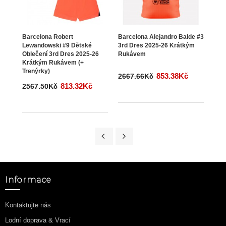
Barcelona Robert
Barcelona Alejandro Balde #3
Bar
Lewandowski #9 Dětské
3rd Dres 2025-26 Krátkým
Chri
Oblečení 3rd Dres 2025-26
Rukávem
Dres
Krátkým Rukávem (+
Ruk
Trenýrky)
853.38Kč
2667.66Kč
266
813.32Kč
2567.50Kč
Informace
Kontaktujte nás
Lodní doprava & Vrací