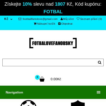
Získejte
10%
slevu nad
1807
Kč, Kód kupónu:
FOTBAL
Kč
footballfanslove@gmail.com
Můj účet
Seznam přání (0)
Nákupní košík
Objednat
0
0.00Kč
Navigation