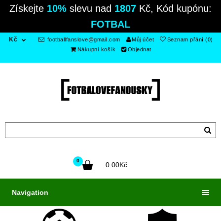
Získejte
10%
slevu nad
1807
Kč, Kód kupónu:
FOTBAL
Kč
footballfanslove@gmail.com
Můj účet
Seznam přání (0)
Nákupní košík
Objednat
0
0.00Kč
Navigation