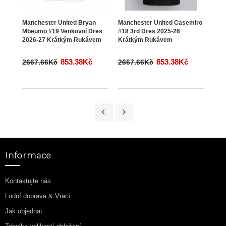
Manchester United Bryan
Manchester United Casemiro
Manc
Mbeumo #19 Venkovní Dres
#18 3rd Dres 2025-26
Zirk
2026-27 Krátkým Rukávem
Krátkým Rukávem
202
853.38Kč
853.38Kč
2667.66Kč
2667.66Kč
266
Informace
Kontaktujte nás
Lodní doprava & Vrací
Jak objednat