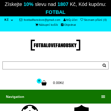
Získejte
10%
slevu nad
1807
Kč, Kód kupónu:
FOTBAL
Kč
footballfanslove@gmail.com
Můj účet
Seznam přání (0)
Nákupní košík
Objednat
0
0.00Kč
Navigation