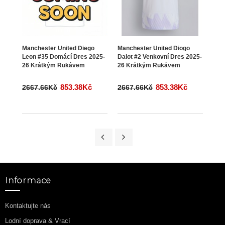
Manchester United Diego
Manchester United Diogo
Manc
Leon #35 Domácí Dres 2025-
Dalot #2 Venkovní Dres 2025-
Magu
26 Krátkým Rukávem
26 Krátkým Rukávem
Krá
853.38Kč
853.38Kč
2667.66Kč
2667.66Kč
266
Informace
Kontaktujte nás
Lodní doprava & Vrací